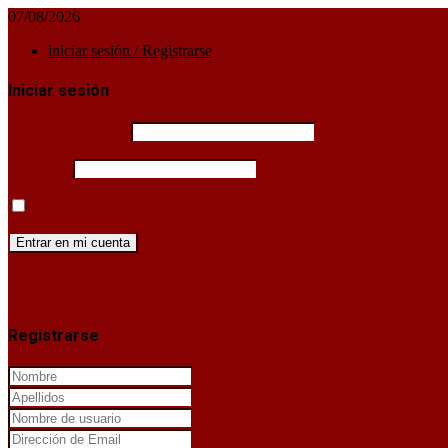
07/08/2026
iniciar sesión / Registrarse
Iniciar sesión
Username or email
Password
Mantenerme conectado hasta que cierre sesión
¿Has perdido la clave de acceso?
X
Registrarse