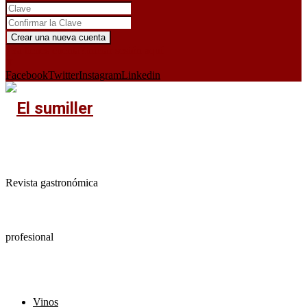
¿Ya tienes cuenta?
Iniciar sesión aquí
X
Facebook
Twitter
Instagram
Linkedin
Revista gastronómica
profesional
Vinos