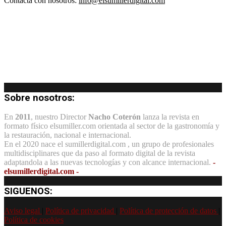
Contacta con nosotros:
info@elsumillerdigital.com
Sobre nosotros:
En
2011
, nuestro Director
Nacho Coterón
lanza la revista en
formato físico elsumiller.com orientada al sector de la gastronomía y
la restauración, nacional e internacional.
En el 2020 nace el sumillerdigital.com , un grupo de profesionales
multidisciplinares que da paso al formato digital de la revista
adaptandola a las nuevas tecnologías y con alcance internacional.
-
elsumillerdigital.com -
SIGUENOS:
Aviso legal
|
Política de privacidad
|
Política de protección de datos
|
Política de cookies