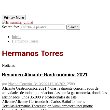
Primary Menu
Search for:
Search
Inicio
Hermanos Torres
Hermanos Torres
Noticias
Resumen Alicante Gastronómica 2021
por
Nacho Coterón
13/10/2021
13/10/2021
2589
Alicante Gastronómica 2021 4 dias realmente concentrados de
actividades de todo tipo, relacionadas con la gastronomía, donde los
aficionados, unos 35.000 y profesionales de este...
Alicante
Alicante Gastronómica
Carlos Bañó
Concuros
Tortillas
Hermanos Torres
Mejor Sumiller
mejor vino
Quique