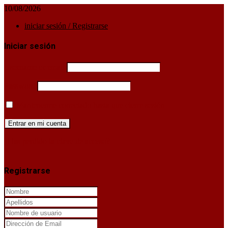
10/08/2026
iniciar sesión / Registrarse
Iniciar sesión
Username or email
Password
Mantenerme conectado hasta que cierre sesión
¿Has perdido la clave de acceso?
X
Registrarse