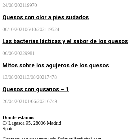
24/08/2021
19970
Quesos con olor a pies sudados
06/10/2021
06/10/2021
19524
Las bacterias lácticas y el sabor de los quesos
06/06/2022
9981
Mitos sobre los agujeros de los quesos
13/08/2021
13/08/2021
7478
Quesos con gusanos – 1
26/04/2021
01/06/2021
6749
Dónde estamos
C/ Lagasca 95, 28006 Madrid
Spain