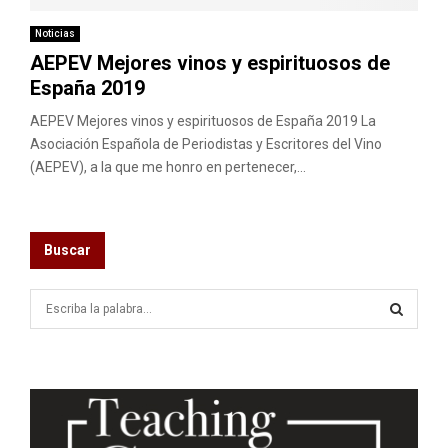
Noticias
AEPEV Mejores vinos y espirituosos de
España 2019
AEPEV Mejores vinos y espirituosos de España 2019 La
Asociación Española de Periodistas y Escritores del Vino
(AEPEV), a la que me honro en pertenecer,...
Buscar
S
e
a
S
r
c
E
h
f
A
o