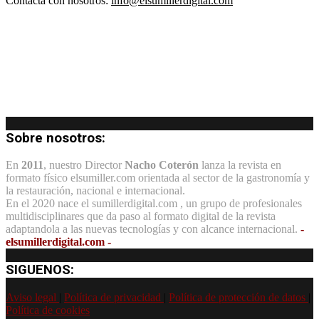
Contacta con nosotros:
info@elsumillerdigital.com
Sobre nosotros:
En
2011
, nuestro Director
Nacho Coterón
lanza la revista en
formato físico elsumiller.com orientada al sector de la gastronomía y
la restauración, nacional e internacional.
En el 2020 nace el sumillerdigital.com , un grupo de profesionales
multidisciplinares que da paso al formato digital de la revista
adaptandola a las nuevas tecnologías y con alcance internacional.
-
elsumillerdigital.com -
SIGUENOS:
Aviso legal
|
Política de privacidad
|
Política de protección de datos
|
Política de cookies