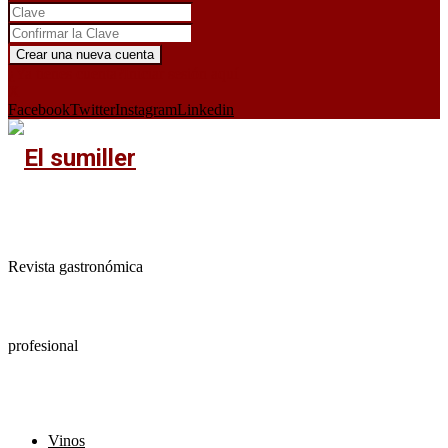
¿Ya tienes cuenta?
Iniciar sesión aquí
X
Facebook
Twitter
Instagram
Linkedin
Revista gastronómica
profesional
Vinos