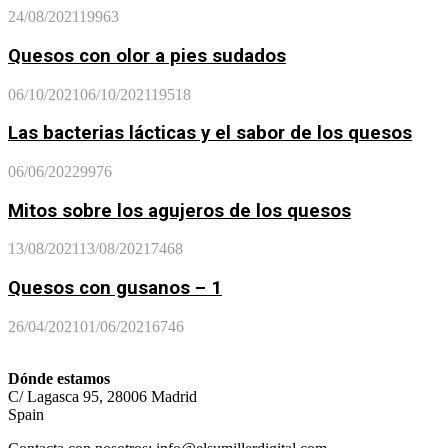
24/08/2021
19963
Quesos con olor a pies sudados
06/10/2021
06/10/2021
19518
Las bacterias lácticas y el sabor de los quesos
06/06/2022
9976
Mitos sobre los agujeros de los quesos
13/08/2021
13/08/2021
7468
Quesos con gusanos – 1
26/04/2021
01/06/2021
6746
Dónde estamos
C/ Lagasca 95, 28006 Madrid
Spain