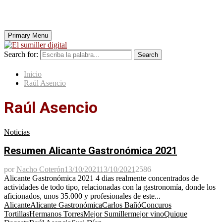
Primary Menu
Search for:
Search
Inicio
Raúl Asencio
Raúl Asencio
Noticias
Resumen Alicante Gastronómica 2021
por
Nacho Coterón
13/10/2021
13/10/2021
2586
Alicante Gastronómica 2021 4 dias realmente concentrados de
actividades de todo tipo, relacionadas con la gastronomía, donde los
aficionados, unos 35.000 y profesionales de este...
Alicante
Alicante Gastronómica
Carlos Bañó
Concuros
Tortillas
Hermanos Torres
Mejor Sumiller
mejor vino
Quique