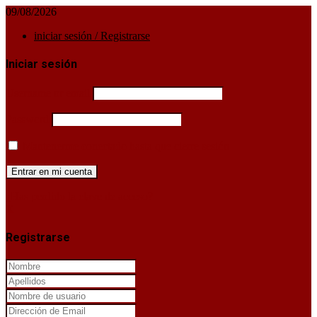
09/08/2026
iniciar sesión / Registrarse
Iniciar sesión
Username or email
Password
Mantenerme conectado hasta que cierre sesión
¿Has perdido la clave de acceso?
X
Registrarse