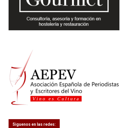
:
C
H
Siguenos en las redes: