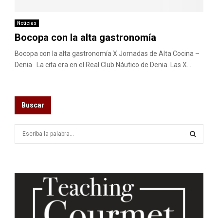
M
E
Noticias
Bocopa con la alta gastronomía
N
Bocopa con la alta gastronomía X Jornadas de Alta Cocina –
Denia La cita era en el Real Club Náutico de Denia. Las X...
U
Buscar
S
e
a
S
r
c
E
h
f
A
o
r
R