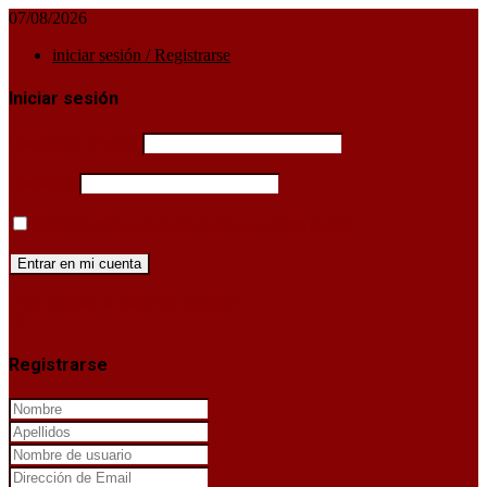
07/08/2026
iniciar sesión / Registrarse
Iniciar sesión
Username or email
Password
Mantenerme conectado hasta que cierre sesión
¿Has perdido la clave de acceso?
X
Registrarse