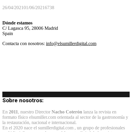
26/04/2021
01/06/2021
6738
Dónde estamos
C/ Lagasca 95, 28006 Madrid
Spain
Contacta con nosotros:
info@elsumillerdigital.com
Sobre nosotros:
En
2011
, nuestro Director
Nacho Coterón
lanza la revista en
formato físico elsumiller.com orientada al sector de la gastronomía y
la restauración, nacional e internacional.
En el 2020 nace el sumillerdigital.com , un grupo de profesionales