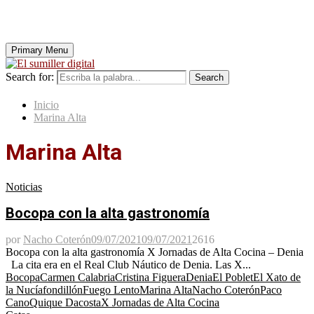
Primary Menu
Search for:
Search
Inicio
Marina Alta
Marina Alta
Noticias
Bocopa con la alta gastronomía
por
Nacho Coterón
09/07/2021
09/07/2021
2616
Bocopa con la alta gastronomía X Jornadas de Alta Cocina – Denia
La cita era en el Real Club Náutico de Denia. Las X...
Bocopa
Carmen Calabria
Cristina Figuera
Denia
El Poblet
El Xato de
la Nucía
fondillón
Fuego Lento
Marina Alta
Nacho Coterón
Paco
Cano
Quique Dacosta
X Jornadas de Alta Cocina