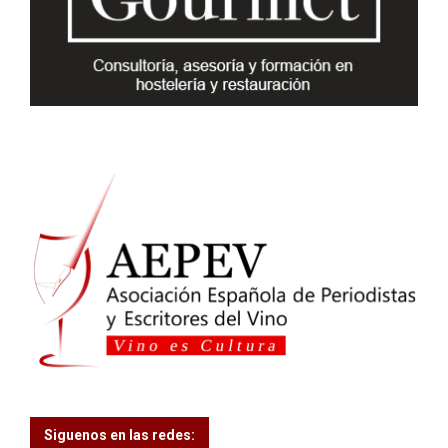
:
C
H
Siguenos en las redes: