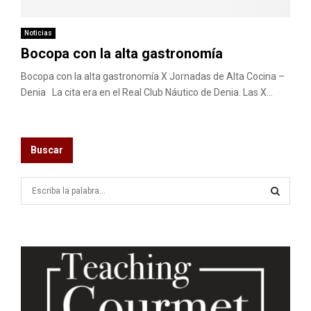
M
E
Noticias
Bocopa con la alta gastronomía
N
Bocopa con la alta gastronomía X Jornadas de Alta Cocina –
Denia La cita era en el Real Club Náutico de Denia. Las X...
U
Buscar
S
e
a
S
r
c
E
h
f
A
o
r
R