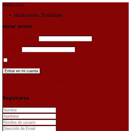
08/08/2026
iniciar sesión / Registrarse
Iniciar sesión
Username or email
Password
Mantenerme conectado hasta que cierre sesión
¿Has perdido la clave de acceso?
X
Registrarse