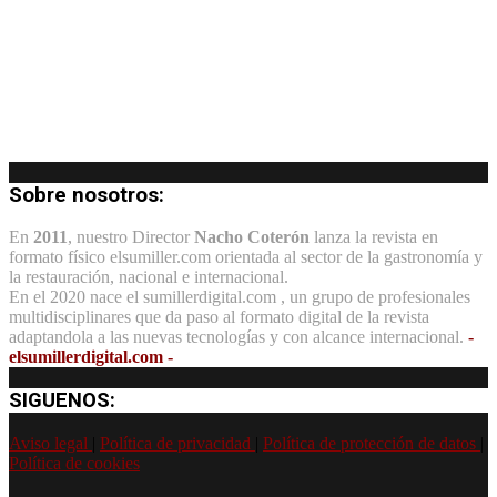
Sobre nosotros:
En
2011
, nuestro Director
Nacho Coterón
lanza la revista en
formato físico elsumiller.com orientada al sector de la gastronomía y
la restauración, nacional e internacional.
En el 2020 nace el sumillerdigital.com , un grupo de profesionales
multidisciplinares que da paso al formato digital de la revista
adaptandola a las nuevas tecnologías y con alcance internacional.
-
elsumillerdigital.com -
SIGUENOS:
Aviso legal
|
Política de privacidad
|
Política de protección de datos
|
Política de cookies