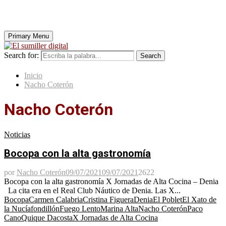
Primary Menu
Search for:
Search
Inicio
Nacho Coterón
Nacho Coterón
Noticias
Bocopa con la alta gastronomía
por
Nacho Coterón
09/07/2021
09/07/2021
2622
Bocopa con la alta gastronomía X Jornadas de Alta Cocina – Denia
La cita era en el Real Club Náutico de Denia. Las X...
Bocopa
Carmen Calabria
Cristina Figuera
Denia
El Poblet
El Xato de
la Nucía
fondillón
Fuego Lento
Marina Alta
Nacho Coterón
Paco
Cano
Quique Dacosta
X Jornadas de Alta Cocina