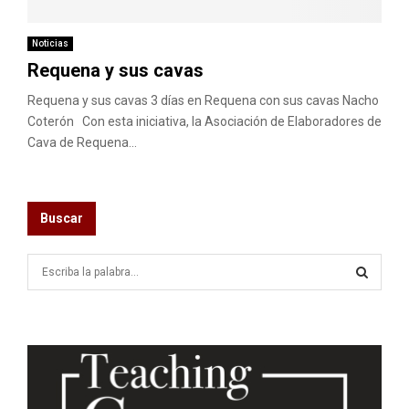
M
E
Noticias
Requena y sus cavas
N
Requena y sus cavas 3 días en Requena con sus cavas Nacho
Coterón Con esta iniciativa, la Asociación de Elaboradores de
Cava de Requena...
U
Buscar
S
e
a
S
r
c
E
h
f
A
o