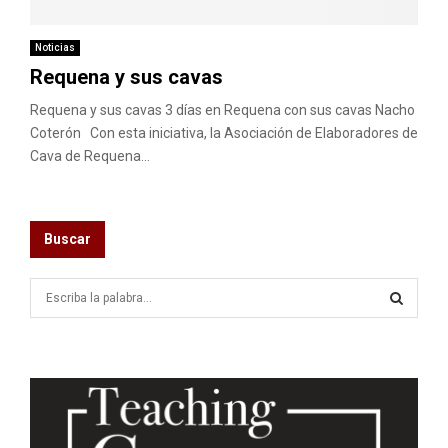
M
E
Noticias
Requena y sus cavas
N
Requena y sus cavas 3 días en Requena con sus cavas Nacho
Coterón Con esta iniciativa, la Asociación de Elaboradores de
Cava de Requena...
U
Buscar
S
e
a
S
r
c
E
h
f
A
o