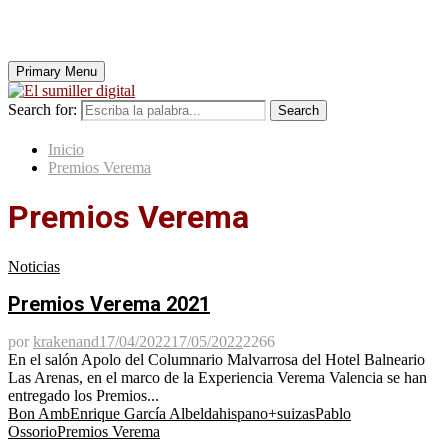
Primary Menu
Search for:
Search
Inicio
Premios Verema
Premios Verema
Noticias
Premios Verema 2021
por
krakenand
17/04/2022
17/05/2022
2266
En el salón Apolo del Columnario Malvarrosa del Hotel Balneario
Las Arenas, en el marco de la Experiencia Verema Valencia se han
entregado los Premios...
Bon Amb
Enrique García Albelda
hispano+suizas
Pablo
Ossorio
Premios Verema