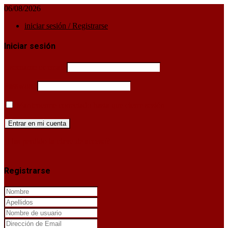
06/08/2026
iniciar sesión / Registrarse
Iniciar sesión
Username or email
Password
Mantenerme conectado hasta que cierre sesión
¿Has perdido la clave de acceso?
X
Registrarse