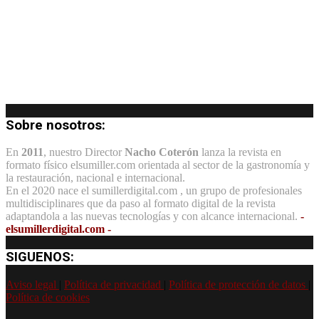
Sobre nosotros:
En
2011
, nuestro Director
Nacho Coterón
lanza la revista en
formato físico elsumiller.com orientada al sector de la gastronomía y
la restauración, nacional e internacional.
En el 2020 nace el sumillerdigital.com , un grupo de profesionales
multidisciplinares que da paso al formato digital de la revista
adaptandola a las nuevas tecnologías y con alcance internacional.
-
elsumillerdigital.com -
SIGUENOS:
Aviso legal
|
Política de privacidad
|
Política de protección de datos
|
Política de cookies