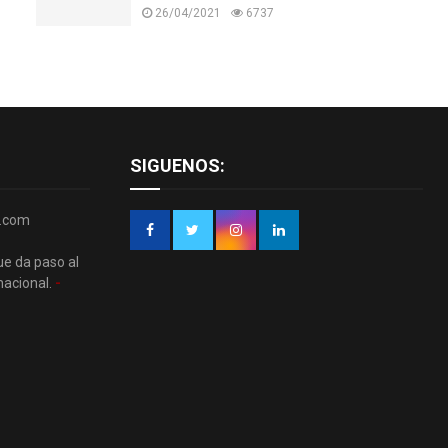
26/04/2021
6737
SIGUENOS:
r.com
ue da paso al
nacional.
-