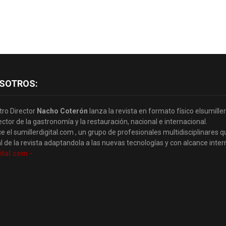
SOTROS:
tro Director
Nacho Coterón
lanza la revista en formato físico elsumille
ector de la gastronomía y la restauración, nacional e internacional.
e el sumillerdigital.com , un grupo de profesionales multidisciplinares q
l de la revista adaptandola a las nuevas tecnologías y con alcance inter
ital.com -