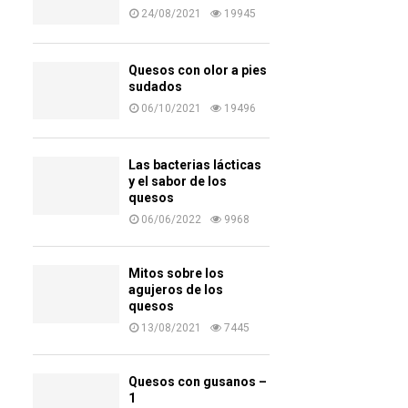
24/08/2021
19945
Quesos con olor a pies
sudados
06/10/2021
19496
Las bacterias lácticas
y el sabor de los
quesos
06/06/2022
9968
Mitos sobre los
agujeros de los
quesos
13/08/2021
7445
Quesos con gusanos –
1