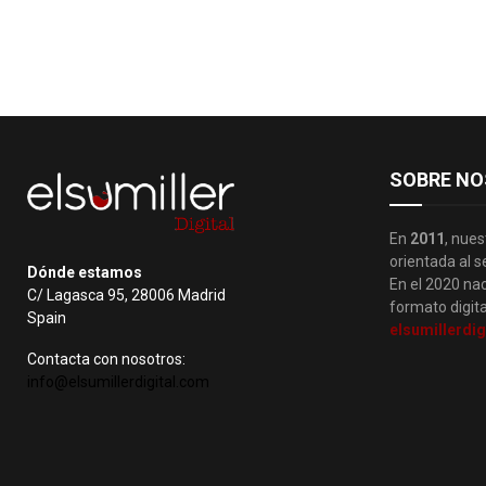
SOBRE NO
En
2011
, nues
orientada al s
Dónde estamos
En el 2020 nac
C/ Lagasca 95, 28006 Madrid
formato digita
Spain
elsumillerdig
Contacta con nosotros:
info@elsumillerdigital.com