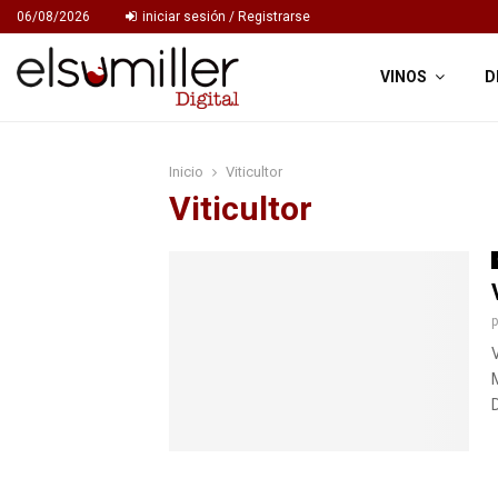
06/08/2026
iniciar sesión / Registrarse
VINOS
D
Inicio
Viticultor
Viticultor
D