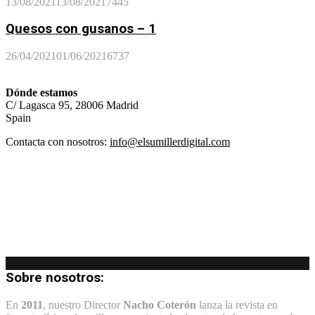
13/08/2021
13/08/2021
7445
Quesos con gusanos – 1
26/04/2021
01/06/2021
6737
Dónde estamos
C/ Lagasca 95, 28006 Madrid
Spain
Contacta con nosotros:
info@elsumillerdigital.com
Sobre nosotros:
En
2011
, nuestro Director
Nacho Coterón
lanza la revista en