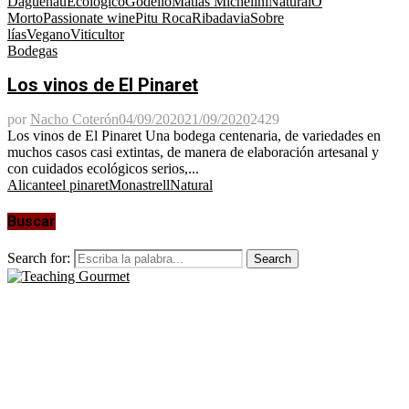
Daguenau
Ecológico
Godello
Matías Michelini
Natural
O
Morto
Passionate wine
Pitu Roca
Ribadavia
Sobre
lías
Vegano
Viticultor
Bodegas
Los vinos de El Pinaret
por
Nacho Coterón
04/09/2020
21/09/2020
2429
Los vinos de El Pinaret Una bodega centenaria, de variedades en
muchos casos casi extintas, de manera de elaboración artesanal y
con cuidados ecológicos serios,...
Alicante
el pinaret
Monastrell
Natural
Buscar
Search for:
Search