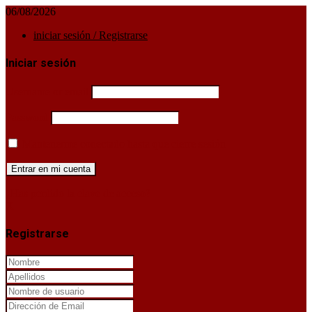
06/08/2026
iniciar sesión / Registrarse
Iniciar sesión
Username or email
Password
Mantenerme conectado hasta que cierre sesión
¿Has perdido la clave de acceso?
X
Registrarse