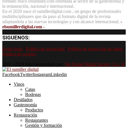
formato físico elsumiller.com orientada al sector de la gastronomía y
la restauración, nacional e internacional.
En el 2020 nace el sumillerdigital.com , un grupo de profesionales
multidisciplinares que da paso al formato digital de la revista
adaptandola a las nuevas tecnologías y con alcance internacional.
-
elsumillerdigital.com -
SIGUENOS:
Aviso legal
|
Política de privacidad
|
Política de protección de datos
|
Política de cookies
2011 - 2024 Sitio desarrolado por:
No Name Digital Society, S.L. ®
Facebook
Twitter
Instagram
Linkedin
Vinos
Catas
Bodegas
Destilados
Gastronomía
Productos
Restauración
Restaurantes
Gestión y formación