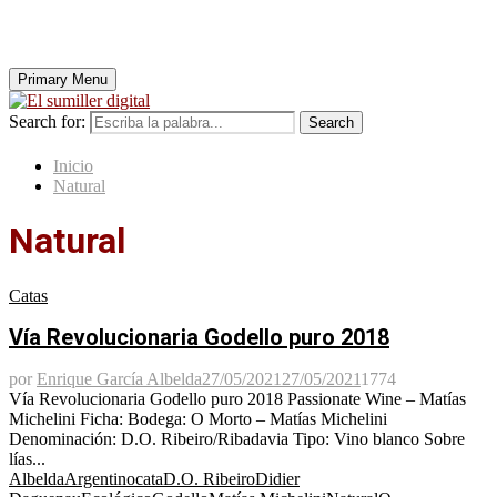
Primary Menu
Search for:
Search
Inicio
Natural
Natural
Catas
Vía Revolucionaria Godello puro 2018
por
Enrique García Albelda
27/05/2021
27/05/2021
1774
Vía Revolucionaria Godello puro 2018 Passionate Wine – Matías
Michelini Ficha: Bodega: O Morto – Matías Michelini
Denominación: D.O. Ribeiro/Ribadavia Tipo: Vino blanco Sobre
lías...
Albelda
Argentino
cata
D.O. Ribeiro
Didier