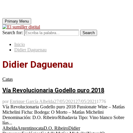
Primary Menu
Search for:
Search
Inicio
Didier Daguenau
Didier Daguenau
Catas
Vía Revolucionaria Godello puro 2018
por
Enrique García Albelda
27/05/2021
27/05/2021
1776
Vía Revolucionaria Godello puro 2018 Passionate Wine – Matías
Michelini Ficha: Bodega: O Morto – Matías Michelini
Denominación: D.O. Ribeiro/Ribadavia Tipo: Vino blanco Sobre
lías...
Albelda
Argentino
cata
D.O. Ribeiro
Didier