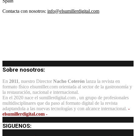
Spain
Contacta con nosotros:
info@elsumillerdigital.com
Sobre nosotros:
En
2011
, nuestro Director
Nacho Coterón
lanza la revista en
formato físico elsumiller.com orientada al sector de la gastronomía y
la restauración, nacional e internacional.
En el 2020 nace el sumillerdigital.com , un grupo de profesionales
multidisciplinares que da paso al formato digital de la revista
adaptandola a las nuevas tecnologías y con alcance internacional.
-
elsumillerdigital.com -
SIGUENOS: