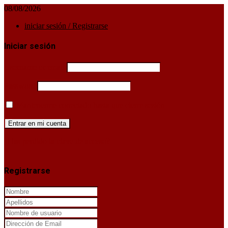
08/08/2026
iniciar sesión / Registrarse
Iniciar sesión
Username or email
Password
Mantenerme conectado hasta que cierre sesión
¿Has perdido la clave de acceso?
X
Registrarse