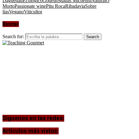
Daguenau
Ecológico
Godello
Matías Michelini
Natural
O
Morto
Passionate wine
Pitu Roca
Ribadavia
Sobre
lías
Vegano
Viticultor
Buscar
Search for:
Search
Siguenos en las redes:
Artículos más vistos: