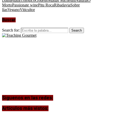
Daguenau
Ecológico
Godello
Matías Michelini
Natural
O
Morto
Passionate wine
Pitu Roca
Ribadavia
Sobre
lías
Vegano
Viticultor
Buscar
Search for:
Search
Siguenos en las redes:
Artículos más vistos: