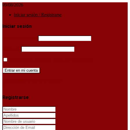
09/08/2026
iniciar sesión / Registrarse
Iniciar sesión
Username or email
Password
Mantenerme conectado hasta que cierre sesión
¿Has perdido la clave de acceso?
X
Registrarse