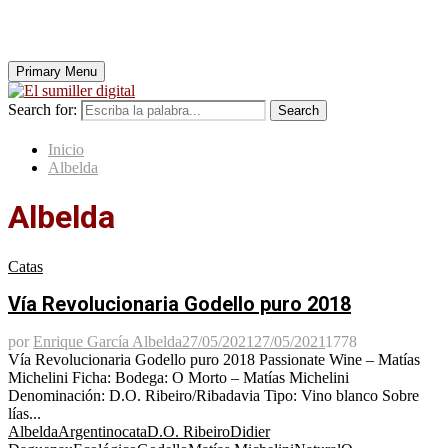
Primary Menu
Search for:
Search
Inicio
Albelda
Albelda
Catas
Vía Revolucionaria Godello puro 2018
por
Enrique García Albelda
27/05/2021
27/05/2021
1778
Vía Revolucionaria Godello puro 2018 Passionate Wine – Matías
Michelini Ficha: Bodega: O Morto – Matías Michelini
Denominación: D.O. Ribeiro/Ribadavia Tipo: Vino blanco Sobre
lías...
Albelda
Argentino
cata
D.O. Ribeiro
Didier