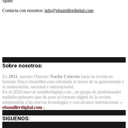
Spain
Contacta con nosotros:
info@elsumillerdigital.com
Sobre nosotros:
En
2011
, nuestro Director
Nacho Coterón
lanza la revista en
formato físico elsumiller.com orientada al sector de la gastronomía y
la restauración, nacional e internacional.
En el 2020 nace el sumillerdigital.com , un grupo de profesionales
multidisciplinares que da paso al formato digital de la revista
adaptandola a las nuevas tecnologías y con alcance internacional.
-
elsumillerdigital.com -
SIGUENOS: