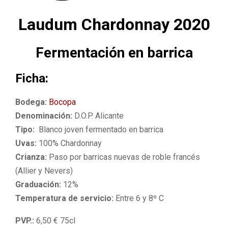
M
Laudum Chardonnay 2020
E
Fermentación en barrica
N
Ficha:
U
Bodega:
Bocopa
Denominación:
D.O.P. Alicante
Tipo:
Blanco joven fermentado en barrica
Uvas:
100% Chardonnay
Crianza:
Paso por barricas nuevas de roble francés
(Allier y Nevers)
Graduación:
12%
Temperatura de servicio:
E
ntre 6 y 8º C
PVP.:
6,50 € 75cl