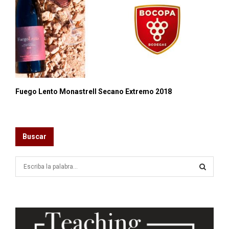
Fuego Lento Monastrell Secano Extremo 2018
Buscar
S
e
a
S
r
c
E
h
f
A