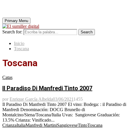
Primary Menu
Search for:
Search
Inicio
Toscana
Toscana
Catas
Il Paradiso Di Manfredi Tinto 2007
por
Enrique García Albelda
03/06/2021
1455
Il Paradiso Di Manfredi Tinto 2007 El vino: Bodega: : il Paradiso di
Manfredi Denominación: DOCG Brunello di
Montalcino/Siena/Toscana/Italia Uvas: Sangiovese Graduación:
13.5% Crianza: Vinificado...
Crianza
Italia
Manfredi Martini
Sangiovese
Tinto
Toscana