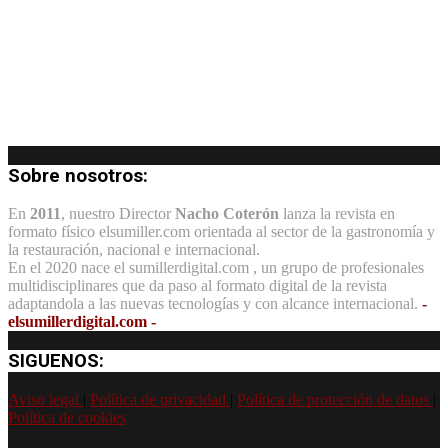
Sobre nosotros:
En
2011
, nuestro Director
Nacho Coterón
lanza la revista en
formato físico elsumiller.com orientada al sector de la gastronomía y
la restauración, nacional e internacional.
En el 2020 nace el sumillerdigital.com , un grupo de profesionales
multidisciplinares que da paso al formato digital de la revista
adaptandola a las nuevas tecnologías y con alcance internacional.
-
elsumillerdigital.com -
SIGUENOS:
Aviso legal
|
Política de privacidad
|
Política de protección de datos
|
Política de cookies