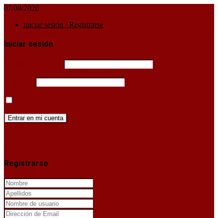
07/08/2026
iniciar sesión / Registrarse
Iniciar sesión
Username or email
Password
Mantenerme conectado hasta que cierre sesión
¿Has perdido la clave de acceso?
X
Registrarse