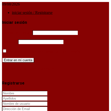
09/08/2026
iniciar sesión / Registrarse
Iniciar sesión
Username or email
Password
Mantenerme conectado hasta que cierre sesión
¿Has perdido la clave de acceso?
X
Registrarse