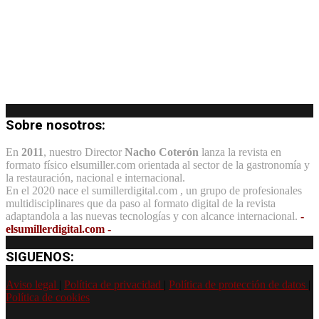
Sobre nosotros:
En
2011
, nuestro Director
Nacho Coterón
lanza la revista en
formato físico elsumiller.com orientada al sector de la gastronomía y
la restauración, nacional e internacional.
En el 2020 nace el sumillerdigital.com , un grupo de profesionales
multidisciplinares que da paso al formato digital de la revista
adaptandola a las nuevas tecnologías y con alcance internacional.
-
elsumillerdigital.com -
SIGUENOS:
Aviso legal
|
Política de privacidad
|
Política de protección de datos
|
Política de cookies