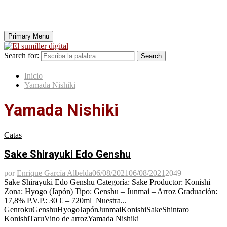
Primary Menu
Search for:
Search
Inicio
Yamada Nishiki
Yamada Nishiki
Catas
Sake Shirayuki Edo Genshu
por
Enrique García Albelda
06/08/2021
06/08/2021
2049
Sake Shirayuki Edo Genshu Categoría: Sake Productor: Konishi
Zona: Hyogo (Japón) Tipo: Genshu – Junmai – Arroz Graduación:
17,8% P.V.P.: 30 € – 720ml Nuestra...
Genroku
Genshu
Hyogo
Japón
Junmai
Konishi
Sake
Shintaro
Konishi
Taru
Vino de arroz
Yamada Nishiki