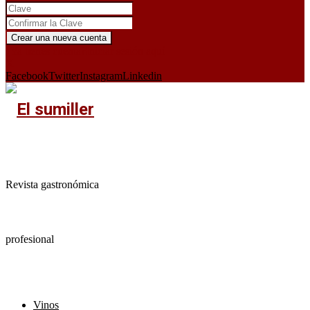
¿Ya tienes cuenta?
Iniciar sesión aquí
X
Facebook
Twitter
Instagram
Linkedin
Revista gastronómica
profesional
Vinos