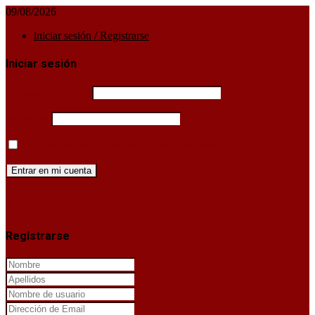
09/08/2026
iniciar sesión / Registrarse
Iniciar sesión
Username or email
Password
Mantenerme conectado hasta que cierre sesión
¿Has perdido la clave de acceso?
X
Registrarse