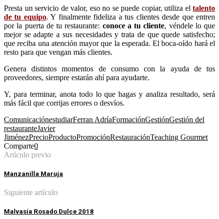
Presta un servicio de valor, eso no se puede copiar, utiliza el
talento
de tu equipo
. Y finalmente fideliza a tus clientes desde que entren
por la puerta de tu restaurante:
conoce a tu cliente
, véndele lo que
mejor se adapte a sus necesidades y trata de que quede satisfecho;
que reciba una atención mayor que la esperada. El boca-oído hará el
resto para que vengan más clientes.
Genera distintos momentos de consumo con la ayuda de tus
proveedores, siempre estarán ahí para ayudarte.
Y, para terminar, anota todo lo que hagas y analiza resultado, será
más fácil que corrijas errores o desvíos.
Comunicación
estudiar
Ferran Adría
Formación
Gestión
Gestión del
restaurante
Javier
Jiménez
Precio
Producto
Promoción
Restauración
Teaching Gourmet
Comparte
0
Artículo previo
Manzanilla Maruja
Siguiente artículo
Malvasía Rosado Dulce 2018