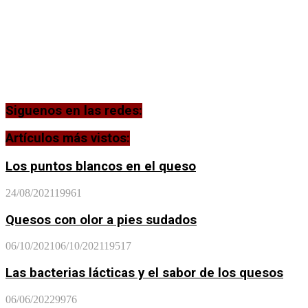
Siguenos en las redes:
Artículos más vistos:
Los puntos blancos en el queso
24/08/2021
19961
Quesos con olor a pies sudados
06/10/2021
06/10/2021
19517
Las bacterias lácticas y el sabor de los quesos
06/06/2022
9976