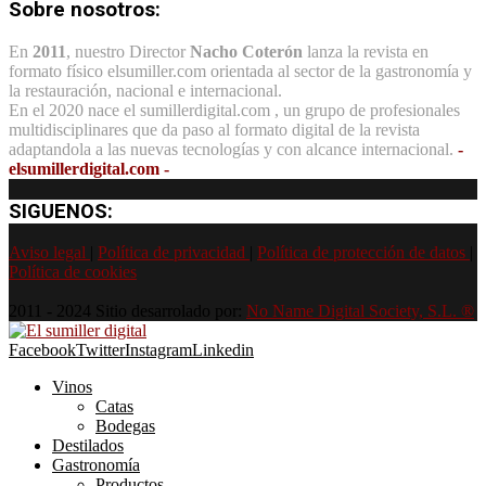
Sobre nosotros:
En
2011
, nuestro Director
Nacho Coterón
lanza la revista en
formato físico elsumiller.com orientada al sector de la gastronomía y
la restauración, nacional e internacional.
En el 2020 nace el sumillerdigital.com , un grupo de profesionales
multidisciplinares que da paso al formato digital de la revista
adaptandola a las nuevas tecnologías y con alcance internacional.
-
elsumillerdigital.com -
SIGUENOS:
Aviso legal
|
Política de privacidad
|
Política de protección de datos
|
Política de cookies
2011 - 2024 Sitio desarrolado por:
No Name Digital Society, S.L. ®
Facebook
Twitter
Instagram
Linkedin
Vinos
Catas
Bodegas
Destilados
Gastronomía
Productos