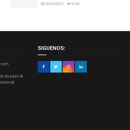
26/04/2021
6746
SIGUENOS:
r.com
ue da paso al
nacional.
-