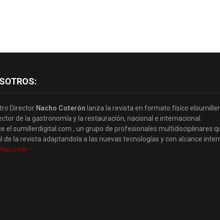
SOTROS:
tro Director
Nacho Coterón
lanza la revista en formato físico elsumille
ector de la gastronomía y la restauración, nacional e internacional.
e el sumillerdigital.com , un grupo de profesionales multidisciplinares q
l de la revista adaptandola a las nuevas tecnologías y con alcance inter
ital.com -