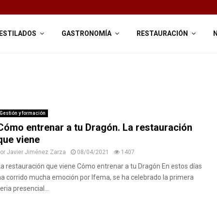
ESTILADOS
GASTRONOMÍA
RESTAURACIÓN
Gestión y formación
Cómo entrenar a tu Dragón. La restauración
que viene
por
Javier Jiménez Zarza
08/04/2021
1407
La restauración que viene Cómo entrenar a tu Dragón En estos días
ha corrido mucha emoción por Ifema, se ha celebrado la primera
eria presencial...