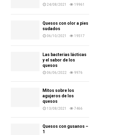
24/08/2021
19961
Quesos con olor a pies
sudados
06/10/2021
19517
Las bacterias lácticas
y el sabor de los
quesos
06/06/2022
9976
Mitos sobre los
agujeros de los
quesos
13/08/2021
7466
Quesos con gusanos –
1