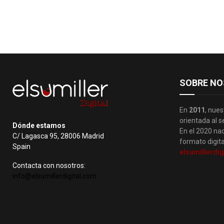
SOBRE NO
En
2011
, nues
orientada al s
Dónde estamos
En el 2020 nac
C/ Lagasca 95, 28006 Madrid
formato digita
Spain
elsumillerdig
Contacta con nosotros:
info@elsumillerdigital.com