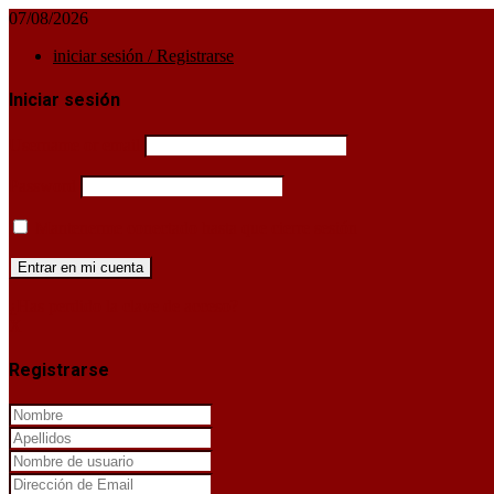
07/08/2026
iniciar sesión / Registrarse
Iniciar sesión
Username or email
Password
Mantenerme conectado hasta que cierre sesión
¿Has perdido la clave de acceso?
X
Registrarse