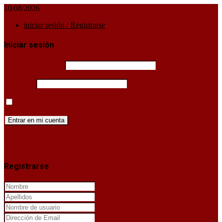
10/08/2026
iniciar sesión / Registrarse
Iniciar sesión
Username or email
Password
Mantenerme conectado hasta que cierre sesión
¿Has perdido la clave de acceso?
X
Registrarse