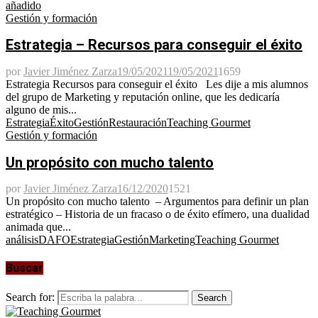
añadido
Gestión y formación
Estrategia – Recursos para conseguir el éxito
por
Javier Jiménez Zarza
19/05/2021
19/05/2021
1659
Estrategia Recursos para conseguir el éxito Les dije a mis alumnos
del grupo de Marketing y reputación online, que les dedicaría
alguno de mis...
Estrategia
Éxito
Gestión
Restauración
Teaching Gourmet
Gestión y formación
Un propósito con mucho talento
por
Javier Jiménez Zarza
16/12/2020
1521
Un propósito con mucho talento – Argumentos para definir un plan
estratégico – Historia de un fracaso o de éxito efímero, una dualidad
animada que...
análisis
DAFO
Estrategia
Gestión
Marketing
Teaching Gourmet
Buscar
Search for:
Search