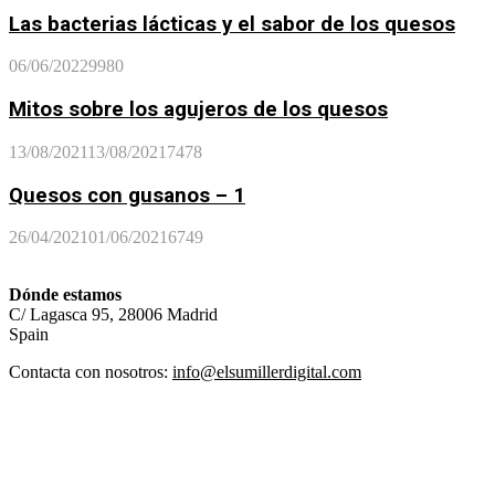
Las bacterias lácticas y el sabor de los quesos
06/06/2022
9980
Mitos sobre los agujeros de los quesos
13/08/2021
13/08/2021
7478
Quesos con gusanos – 1
26/04/2021
01/06/2021
6749
Dónde estamos
C/ Lagasca 95, 28006 Madrid
Spain
Contacta con nosotros:
info@elsumillerdigital.com