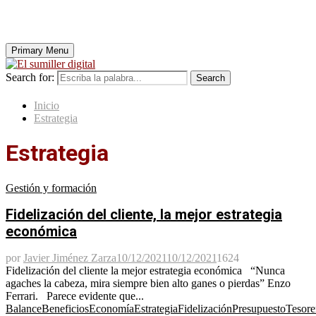
Primary Menu
Search for:
Search
Inicio
Estrategia
Estrategia
Gestión y formación
Fidelización del cliente, la mejor estrategia
económica
por
Javier Jiménez Zarza
10/12/2021
10/12/2021
1624
Fidelización del cliente la mejor estrategia económica “Nunca
agaches la cabeza, mira siempre bien alto ganes o pierdas” Enzo
Ferrari. Parece evidente que...
Balance
Beneficios
Economía
Estrategia
Fidelización
Presupuesto
Tesore