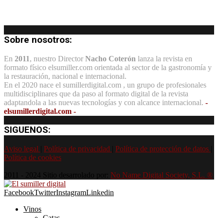
Sobre nosotros:
En
2011
, nuestro Director
Nacho Coterón
lanza la revista en
formato físico elsumiller.com orientada al sector de la gastronomía y
la restauración, nacional e internacional.
En el 2020 nace el sumillerdigital.com , un grupo de profesionales
multidisciplinares que da paso al formato digital de la revista
adaptandola a las nuevas tecnologías y con alcance internacional.
-
elsumillerdigital.com -
SIGUENOS:
Aviso legal
|
Política de privacidad
|
Política de protección de datos
|
Política de cookies
2011 - 2024 Sitio desarrolado por:
No Name Digital Society, S.L. ®
Facebook
Twitter
Instagram
Linkedin
Vinos
Catas