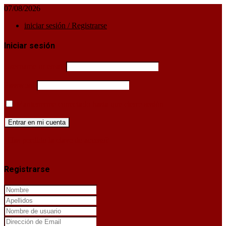
07/08/2026
iniciar sesión / Registrarse
Iniciar sesión
Username or email
Password
Mantenerme conectado hasta que cierre sesión
¿Has perdido la clave de acceso?
X
Registrarse