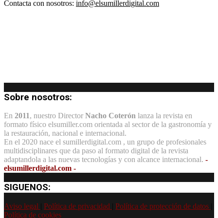
Contacta con nosotros:
info@elsumillerdigital.com
Sobre nosotros:
En
2011
, nuestro Director
Nacho Coterón
lanza la revista en
formato físico elsumiller.com orientada al sector de la gastronomía y
la restauración, nacional e internacional.
En el 2020 nace el sumillerdigital.com , un grupo de profesionales
multidisciplinares que da paso al formato digital de la revista
adaptandola a las nuevas tecnologías y con alcance internacional.
-
elsumillerdigital.com -
SIGUENOS:
Aviso legal
|
Política de privacidad
|
Política de protección de datos
|
Política de cookies