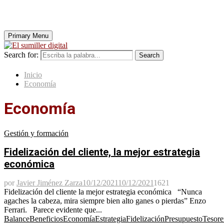
Primary Menu
Search for:
Search
Inicio
Economía
Economía
Gestión y formación
Fidelización del cliente, la mejor estrategia
económica
por
Javier Jiménez Zarza
10/12/2021
10/12/2021
1621
Fidelización del cliente la mejor estrategia económica “Nunca
agaches la cabeza, mira siempre bien alto ganes o pierdas” Enzo
Ferrari. Parece evidente que...
Balance
Beneficios
Economía
Estrategia
Fidelización
Presupuesto
Tesore