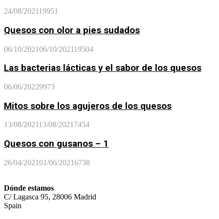
24/08/2021
19951
Quesos con olor a pies sudados
06/10/2021
06/10/2021
19504
Las bacterias lácticas y el sabor de los quesos
06/06/2022
9973
Mitos sobre los agujeros de los quesos
13/08/2021
13/08/2021
7454
Quesos con gusanos – 1
26/04/2021
01/06/2021
6738
Dónde estamos
C/ Lagasca 95, 28006 Madrid
Spain