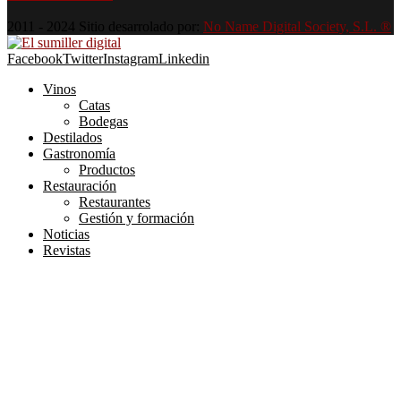
2011 - 2024 Sitio desarrolado por:
No Name Digital Society, S.L. ®
Facebook
Twitter
Instagram
Linkedin
Vinos
Catas
Bodegas
Destilados
Gastronomía
Productos
Restauración
Restaurantes
Gestión y formación
Noticias
Revistas