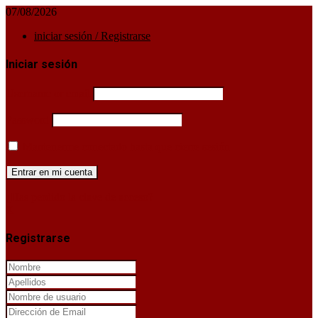
07/08/2026
iniciar sesión / Registrarse
Iniciar sesión
Username or email
Password
Mantenerme conectado hasta que cierre sesión
¿Has perdido la clave de acceso?
X
Registrarse