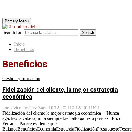
Primary Menu
Search for:
Search
Inicio
Beneficios
Beneficios
Gestión y formación
Fidelización del cliente, la mejor estrategia
económica
por
Javier Jiménez Zarza
10/12/2021
10/12/2021
1621
Fidelización del cliente la mejor estrategia económica “Nunca
agaches la cabeza, mira siempre bien alto ganes o pierdas” Enzo
Ferrari. Parece evidente que...
Balance
Beneficios
Economía
Estrategia
Fidelización
Presupuesto
Tesore