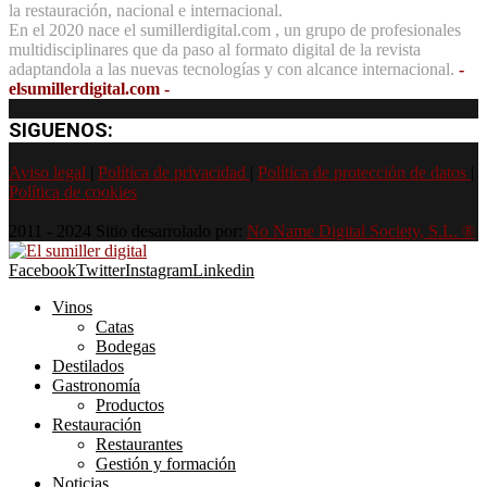
la restauración, nacional e internacional.
En el 2020 nace el sumillerdigital.com , un grupo de profesionales
multidisciplinares que da paso al formato digital de la revista
adaptandola a las nuevas tecnologías y con alcance internacional.
-
elsumillerdigital.com -
SIGUENOS:
Aviso legal
|
Política de privacidad
|
Política de protección de datos
|
Política de cookies
2011 - 2024 Sitio desarrolado por:
No Name Digital Society, S.L. ®
Facebook
Twitter
Instagram
Linkedin
Vinos
Catas
Bodegas
Destilados
Gastronomía
Productos
Restauración
Restaurantes
Gestión y formación
Noticias