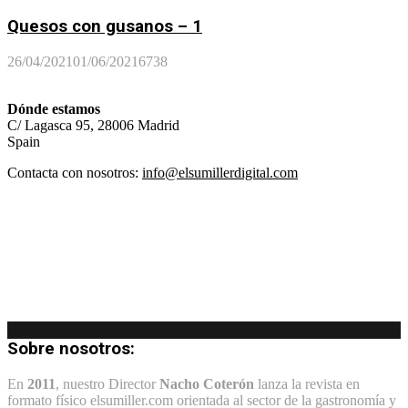
Quesos con gusanos – 1
26/04/2021
01/06/2021
6738
Dónde estamos
C/ Lagasca 95, 28006 Madrid
Spain
Contacta con nosotros:
info@elsumillerdigital.com
Sobre nosotros:
En
2011
, nuestro Director
Nacho Coterón
lanza la revista en
formato físico elsumiller.com orientada al sector de la gastronomía y