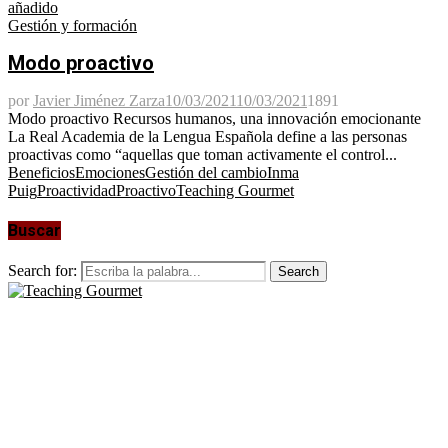
añadido
Gestión y formación
Modo proactivo
por
Javier Jiménez Zarza
10/03/2021
10/03/2021
1891
Modo proactivo Recursos humanos, una innovación emocionante
La Real Academia de la Lengua Española define a las personas
proactivas como “aquellas que toman activamente el control...
Beneficios
Emociones
Gestión del cambio
Inma
Puig
Proactividad
Proactivo
Teaching Gourmet
Buscar
Search for:
Search