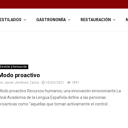
ESTILADOS
GASTRONOMÍA
RESTAURACIÓN
Gestión y formación
Modo proactivo
por
Javier Jiménez Zarza
10/03/2021
1891
Modo proactivo Recursos humanos, una innovación emocionante La
Real Academia de la Lengua Española define a las personas
proactivas como “aquellas que toman activamente el control...