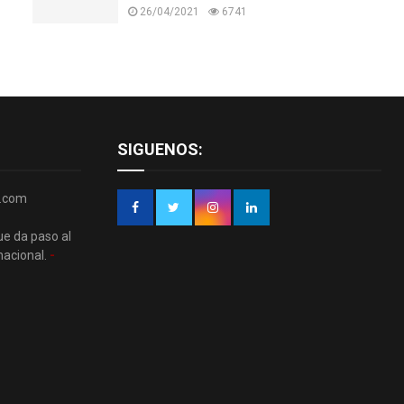
26/04/2021
6741
SIGUENOS:
r.com
ue da paso al
nacional.
-