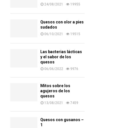
24/08/2021
19955
Quesos con olor a pies
sudados
06/10/2021
19515
Las bacterias lácticas
y el sabor de los
quesos
06/06/2022
9976
Mitos sobre los
agujeros de los
quesos
13/08/2021
7459
Quesos con gusanos –
1