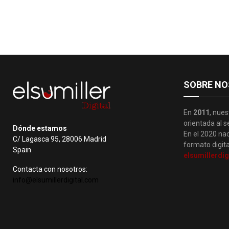
SOBRE NO
En
2011
, nues
orientada al s
Dónde estamos
En el 2020 nac
C/ Lagasca 95, 28006 Madrid
formato digita
Spain
elsumillerdig
Contacta con nosotros:
info@elsumillerdigital.com