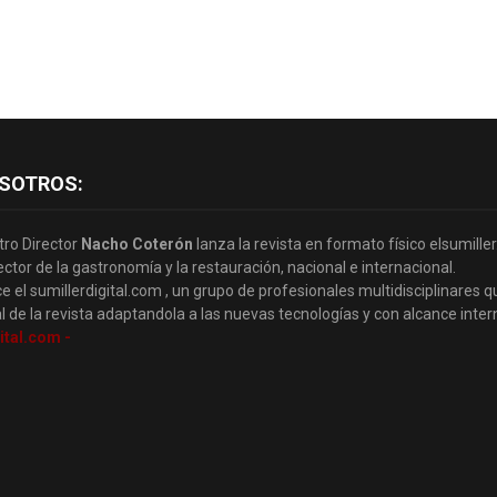
SOTROS:
tro Director
Nacho Coterón
lanza la revista en formato físico elsumille
ector de la gastronomía y la restauración, nacional e internacional.
e el sumillerdigital.com , un grupo de profesionales multidisciplinares q
l de la revista adaptandola a las nuevas tecnologías y con alcance inter
ital.com -