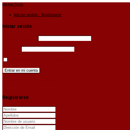
09/08/2026
iniciar sesión / Registrarse
Iniciar sesión
Username or email
Password
Mantenerme conectado hasta que cierre sesión
¿Has perdido la clave de acceso?
X
Registrarse