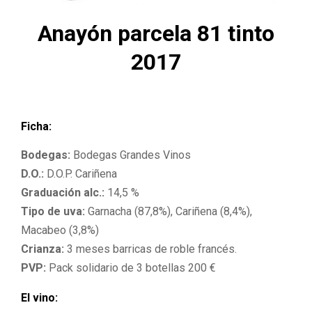
M
Anayón parcela 81 tinto
E
2017
N
U
Ficha:
Bodegas:
Bodegas Grandes Vinos
D.O.:
D.O.P. Cariñena
Graduación alc.:
14,5 %
Tipo de uva:
Garnacha (87,8%), Cariñena (8,4%),
Macabeo (3,8%)
Crianza:
3 meses barricas de roble francés.
PVP:
Pack solidario de 3 botellas 200 €
El vino: