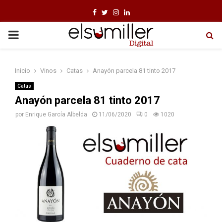
F
T
I
L
a
w
n
i
P
c
i
s
n
e
t
t
k
R
Inicio
Vinos
Catas
Anayón parcela 81 tinto 2017
b
t
a
e
I
o
e
g
d
Catas
Anayón parcela 81 tinto 2017
o
r
r
i
M
por
Enrique García Albelda
11/06/2020
0
1020
k
a
n
m
A
R
Y