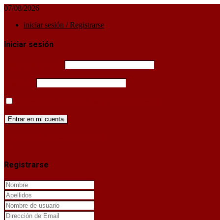
07/08/2026
iniciar sesión / Registrarse
Iniciar sesión
Username or email
Password
Mantenerme conectado hasta que cierre sesión
¿Has perdido la clave de acceso?
X
Registrarse