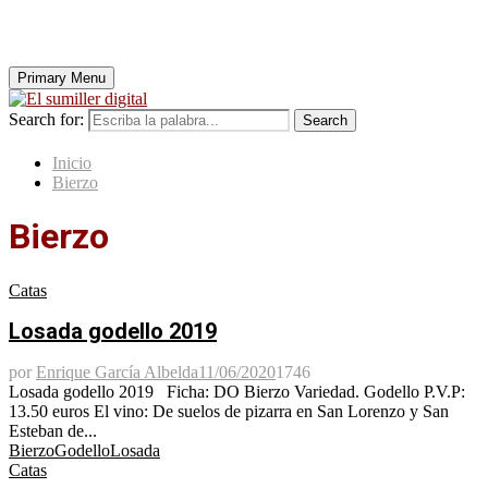
Primary Menu
Search for:
Search
Inicio
Bierzo
Bierzo
Catas
Losada godello 2019
por
Enrique García Albelda
11/06/2020
1746
Losada godello 2019 Ficha: DO Bierzo Variedad. Godello P.V.P:
13.50 euros El vino: De suelos de pizarra en San Lorenzo y San
Esteban de...
Bierzo
Godello
Losada
Catas