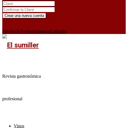
¿Ya tienes cuenta?
Iniciar sesión aquí
X
Facebook
Twitter
Instagram
Linkedin
Revista gastronómica
profesional
Vinos