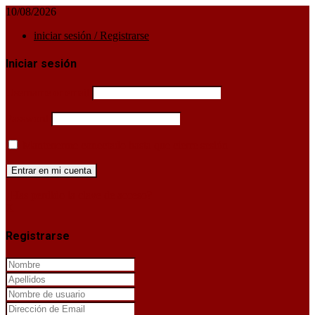
10/08/2026
iniciar sesión / Registrarse
Iniciar sesión
Username or email
Password
Mantenerme conectado hasta que cierre sesión
¿Has perdido la clave de acceso?
X
Registrarse