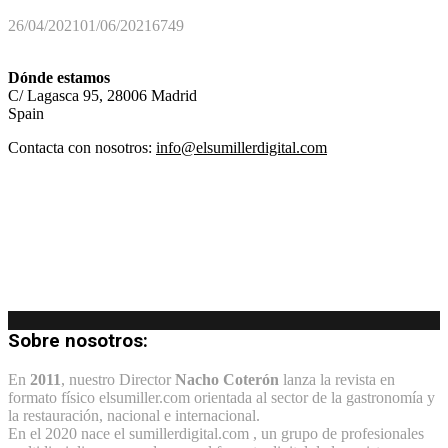
26/04/2021
01/06/2021
6749
Dónde estamos
C/ Lagasca 95, 28006 Madrid
Spain
Contacta con nosotros:
info@elsumillerdigital.com
Sobre nosotros:
En
2011
, nuestro Director
Nacho Coterón
lanza la revista en
formato físico elsumiller.com orientada al sector de la gastronomía y
la restauración, nacional e internacional.
En el 2020 nace el sumillerdigital.com , un grupo de profesionales