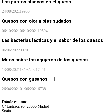
Los puntos blancos en el queso
24/08/2021
19950
Quesos con olor a pies sudados
06/10/2021
06/10/2021
19504
Las bacterias lácticas y el sabor de los quesos
06/06/2022
9970
Mitos sobre los agujeros de los quesos
13/08/2021
13/08/2021
7451
Quesos con gusanos – 1
26/04/2021
01/06/2021
6738
Dónde estamos
C/ Lagasca 95, 28006 Madrid
Spain