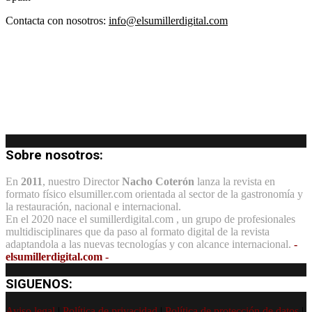
Contacta con nosotros:
info@elsumillerdigital.com
Sobre nosotros:
En
2011
, nuestro Director
Nacho Coterón
lanza la revista en
formato físico elsumiller.com orientada al sector de la gastronomía y
la restauración, nacional e internacional.
En el 2020 nace el sumillerdigital.com , un grupo de profesionales
multidisciplinares que da paso al formato digital de la revista
adaptandola a las nuevas tecnologías y con alcance internacional.
-
elsumillerdigital.com -
SIGUENOS:
Aviso legal
|
Política de privacidad
|
Política de protección de datos
|