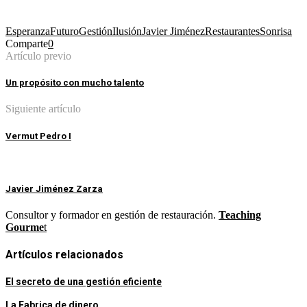
Esperanza
Futuro
Gestión
Ilusión
Javier Jiménez
Restaurantes
Sonrisa
Comparte
0
Artículo previo
Un propósito con mucho talento
Siguiente artículo
Vermut Pedro I
Javier Jiménez Zarza
Consultor y formador en gestión de restauración.
Teaching
Gourme
t
Artículos relacionados
El secreto de una gestión eficiente
La Fabrica de dinero