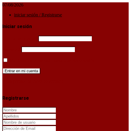
07/08/2026
iniciar sesión / Registrarse
Iniciar sesión
Username or email
Password
Mantenerme conectado hasta que cierre sesión
¿Has perdido la clave de acceso?
X
Registrarse