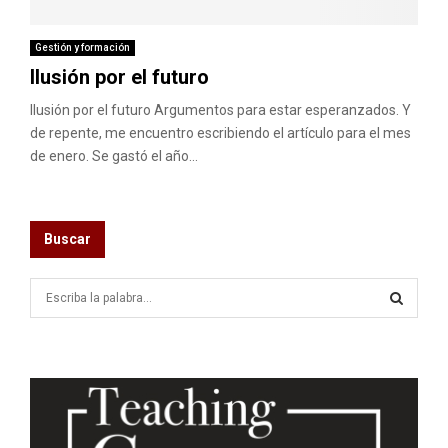
M
E
Gestión y formación
Ilusión por el futuro
N
Ilusión por el futuro Argumentos para estar esperanzados. Y
de repente, me encuentro escribiendo el artículo para el mes
de enero. Se gastó el año...
U
Buscar
S
e
a
S
r
c
E
h
f
A
o