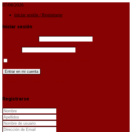
07/08/2026
iniciar sesión / Registrarse
Iniciar sesión
Username or email
Password
Mantenerme conectado hasta que cierre sesión
¿Has perdido la clave de acceso?
X
Registrarse