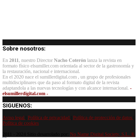
Sobre nosotros:
En
2011
, nuestro Director
Nacho Coterón
lanza la revista en
formato físico elsumiller.com orientada al sector de la gastronomía y
la restauración, nacional e internacional.
En el 2020 nace el sumillerdigital.com , un grupo de profesionales
multidisciplinares que da paso al formato digital de la revista
adaptandola a las nuevas tecnologías y con alcance internacional.
-
elsumillerdigital.com -
SIGUENOS:
Aviso legal
|
Política de privacidad
|
Política de protección de datos
|
Política de cookies
2011 - 2024 Sitio desarrolado por:
No Name Digital Society, S.L. ®