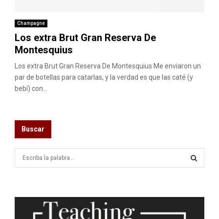
M
E
Champagne
Los extra Brut Gran Reserva De
Montesquius
N
Los extra Brut Gran Reserva De Montesquius Me enviaron un
U
par de botellas para catarlas, y la verdad es que las caté (y
bebí) con...
Buscar
S
e
a
S
r
c
E
h
f
A