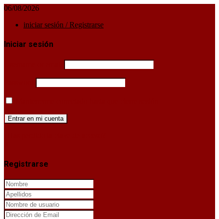
06/08/2026
iniciar sesión / Registrarse
Iniciar sesión
Username or email
Password
Mantenerme conectado hasta que cierre sesión
¿Has perdido la clave de acceso?
X
Registrarse