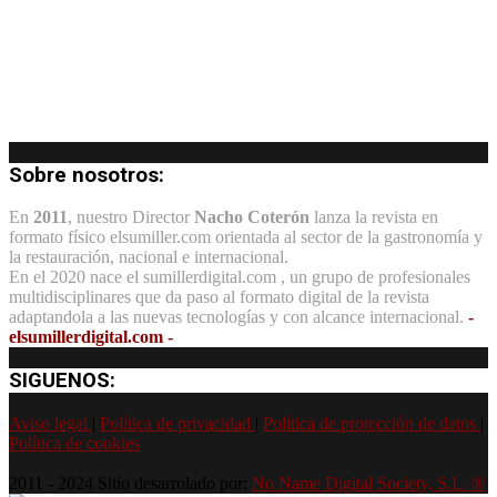
Sobre nosotros:
En
2011
, nuestro Director
Nacho Coterón
lanza la revista en
formato físico elsumiller.com orientada al sector de la gastronomía y
la restauración, nacional e internacional.
En el 2020 nace el sumillerdigital.com , un grupo de profesionales
multidisciplinares que da paso al formato digital de la revista
adaptandola a las nuevas tecnologías y con alcance internacional.
-
elsumillerdigital.com -
SIGUENOS:
Aviso legal
|
Política de privacidad
|
Política de protección de datos
|
Política de cookies
2011 - 2024 Sitio desarrolado por:
No Name Digital Society, S.L. ®