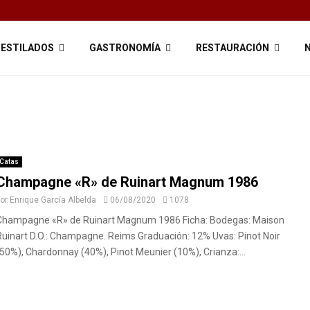
ESTILADOS
GASTRONOMÍA
RESTAURACIÓN
N
Catas
Champagne «R» de Ruinart Magnum 1986
por
Enrique García Albelda
06/08/2020
1078
Champagne «R» de Ruinart Magnum 1986 Ficha: Bodegas: Maison
Ruinart D.O.: Champagne. Reims Graduación: 12% Uvas: Pinot Noir
(50%), Chardonnay (40%), Pinot Meunier (10%), Crianza:...