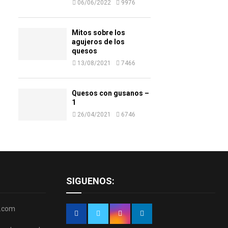
06/06/2022
9976
Mitos sobre los
agujeros de los
quesos
13/08/2021
7466
Quesos con gusanos –
1
26/04/2021
6746
SIGUENOS:
r.com