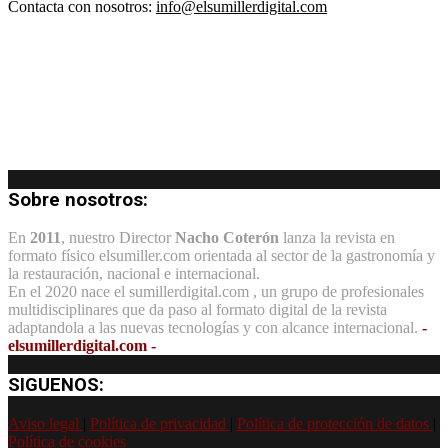
Contacta con nosotros:
info@elsumillerdigital.com
Sobre nosotros:
En
2011
, nuestro Director
Nacho Coterón
lanza la revista en
formato físico elsumiller.com orientada al sector de la gastronomía y
la restauración, nacional e internacional.
En el 2020 nace el sumillerdigital.com , un grupo de profesionales
multidisciplinares que da paso al formato digital de la revista
adaptandola a las nuevas tecnologías y con alcance internacional.
-
elsumillerdigital.com -
SIGUENOS:
Aviso legal
|
Política de privacidad
|
Política de protección de datos
|
Política de cookies