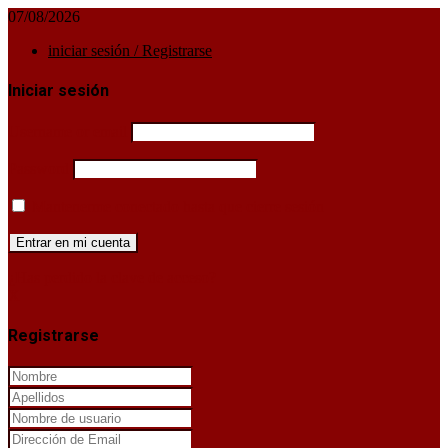
07/08/2026
iniciar sesión / Registrarse
Iniciar sesión
Username or email
Password
Mantenerme conectado hasta que cierre sesión
¿Has perdido la clave de acceso?
X
Registrarse