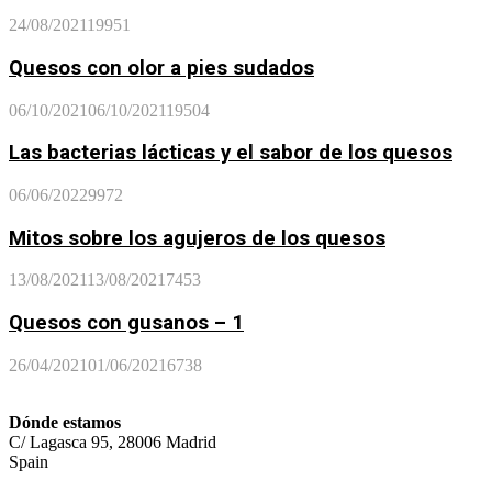
24/08/2021
19951
Quesos con olor a pies sudados
06/10/2021
06/10/2021
19504
Las bacterias lácticas y el sabor de los quesos
06/06/2022
9972
Mitos sobre los agujeros de los quesos
13/08/2021
13/08/2021
7453
Quesos con gusanos – 1
26/04/2021
01/06/2021
6738
Dónde estamos
C/ Lagasca 95, 28006 Madrid
Spain