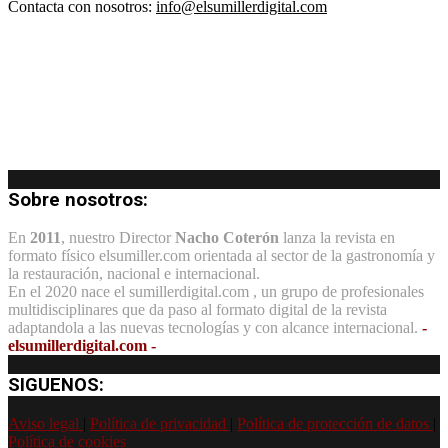
Contacta con nosotros:
info@elsumillerdigital.com
Sobre nosotros:
En
2011
, nuestro Director
Nacho Coterón
lanza la revista en
formato físico elsumiller.com orientada al sector de la gastronomía y
la restauración, nacional e internacional.
En el 2020 nace el sumillerdigital.com , un grupo de profesionales
multidisciplinares que da paso al formato digital de la revista
adaptandola a las nuevas tecnologías y con alcance internacional.
-
elsumillerdigital.com -
SIGUENOS:
Aviso legal
|
Política de privacidad
|
Política de protección de datos
|
Política de cookies