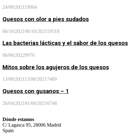
24/08/2021
19964
Quesos con olor a pies sudados
06/10/2021
06/10/2021
19518
Las bacterias lácticas y el sabor de los quesos
06/06/2022
9976
Mitos sobre los agujeros de los quesos
13/08/2021
13/08/2021
7469
Quesos con gusanos – 1
26/04/2021
01/06/2021
6746
Dónde estamos
C/ Lagasca 95, 28006 Madrid
Spain