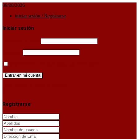
09/08/2026
iniciar sesión / Registrarse
Iniciar sesión
Username or email
Password
Mantenerme conectado hasta que cierre sesión
¿Has perdido la clave de acceso?
X
Registrarse