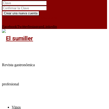
¿Ya tienes cuenta?
Iniciar sesión aquí
X
Facebook
Twitter
Instagram
Linkedin
Revista gastronómica
profesional
Vinos