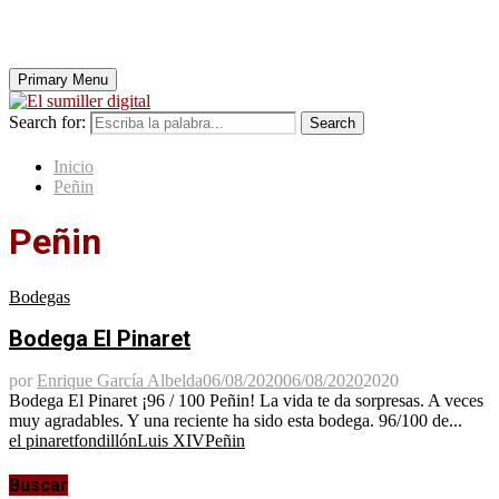
Primary Menu
Search for:
Search
Inicio
Peñin
Peñin
Bodegas
Bodega El Pinaret
por
Enrique García Albelda
06/08/2020
06/08/2020
2020
Bodega El Pinaret ¡96 / 100 Peñin! La vida te da sorpresas. A veces
muy agradables. Y una reciente ha sido esta bodega. 96/100 de...
el pinaret
fondillón
Luis XIV
Peñin
Buscar