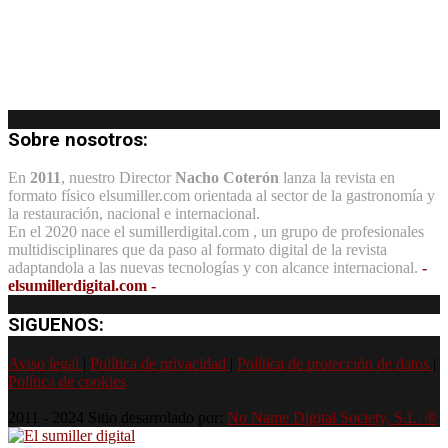
Sobre nosotros:
En
2011
, nuestro Director
Nacho Coterón
lanza la revista en
formato físico elsumiller.com orientada al sector de la gastronomía y
la restauración, nacional e internacional.
En el 2020 nace el sumillerdigital.com , un grupo de profesionales
multidisciplinares que da paso al formato digital de la revista
adaptandola a las nuevas tecnologías y con alcance internacional.
-
elsumillerdigital.com -
SIGUENOS:
Aviso legal
|
Política de privacidad
|
Política de protección de datos
|
Política de cookies
2011 - 2024 Sitio desarrolado por:
No Name Digital Society, S.L. ®