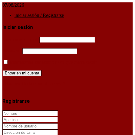
07/08/2026
iniciar sesión / Registrarse
Iniciar sesión
Username or email
Password
Mantenerme conectado hasta que cierre sesión
¿Has perdido la clave de acceso?
X
Registrarse