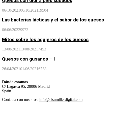
Quesos con olor a pies sudados
06/10/2021
06/10/2021
19504
Las bacterias lácticas y el sabor de los quesos
06/06/2022
9972
Mitos sobre los agujeros de los quesos
13/08/2021
13/08/2021
7453
Quesos con gusanos – 1
26/04/2021
01/06/2021
6738
Dónde estamos
C/ Lagasca 95, 28006 Madrid
Spain
Contacta con nosotros:
info@elsumillerdigital.com