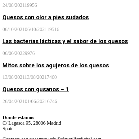
24/08/2021
19956
Quesos con olor a pies sudados
06/10/2021
06/10/2021
19516
Las bacterias lácticas y el sabor de los quesos
06/06/2022
9976
Mitos sobre los agujeros de los quesos
13/08/2021
13/08/2021
7460
Quesos con gusanos – 1
26/04/2021
01/06/2021
6746
Dónde estamos
C/ Lagasca 95, 28006 Madrid
Spain