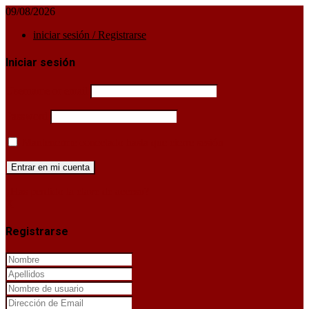
09/08/2026
iniciar sesión / Registrarse
Iniciar sesión
Username or email
Password
Mantenerme conectado hasta que cierre sesión
¿Has perdido la clave de acceso?
X
Registrarse