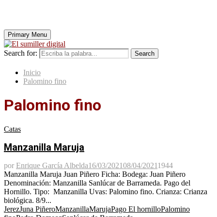
Primary Menu
Search for:
Search
Inicio
Palomino fino
Palomino fino
Catas
Manzanilla Maruja
por
Enrique García Albelda
16/03/2021
08/04/2021
1944
Manzanilla Maruja Juan Piñero Ficha: Bodega: Juan Piñero
Denominación: Manzanilla Sanlúcar de Barrameda. Pago del
Hornillo. Tipo: Manzanilla Uvas: Palomino fino. Crianza: Crianza
biológica. 8/9...
Jerez
Juna Piñero
Manzanilla
Maruja
Pago El hornillo
Palomino