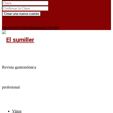
¿Ya tienes cuenta?
Iniciar sesión aquí
X
Facebook
Twitter
Instagram
Linkedin
Revista gastronómica
profesional
Vinos