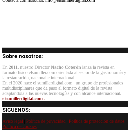
Contacta con nosotros:
info@elsumillerdigital.com
Sobre nosotros:
En
2011
, nuestro Director
Nacho Coterón
lanza la revista en
formato físico elsumiller.com orientada al sector de la gastronomía y
la restauración, nacional e internacional.
En el 2020 nace el sumillerdigital.com , un grupo de profesionales
multidisciplinares que da paso al formato digital de la revista
adaptandola a las nuevas tecnologías y con alcance internacional.
-
elsumillerdigital.com -
SIGUENOS:
Aviso legal
|
Política de privacidad
|
Política de protección de datos
|
Política de cookies