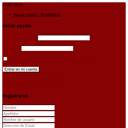
10/08/2026
iniciar sesión / Registrarse
Iniciar sesión
Username or email
Password
Mantenerme conectado hasta que cierre sesión
¿Has perdido la clave de acceso?
X
Registrarse