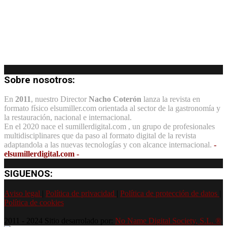
Sobre nosotros:
En
2011
, nuestro Director
Nacho Coterón
lanza la revista en
formato físico elsumiller.com orientada al sector de la gastronomía y
la restauración, nacional e internacional.
En el 2020 nace el sumillerdigital.com , un grupo de profesionales
multidisciplinares que da paso al formato digital de la revista
adaptandola a las nuevas tecnologías y con alcance internacional.
-
elsumillerdigital.com -
SIGUENOS:
Aviso legal
|
Política de privacidad
|
Política de protección de datos
|
Política de cookies
2011 - 2024 Sitio desarrolado por:
No Name Digital Society, S.L. ®