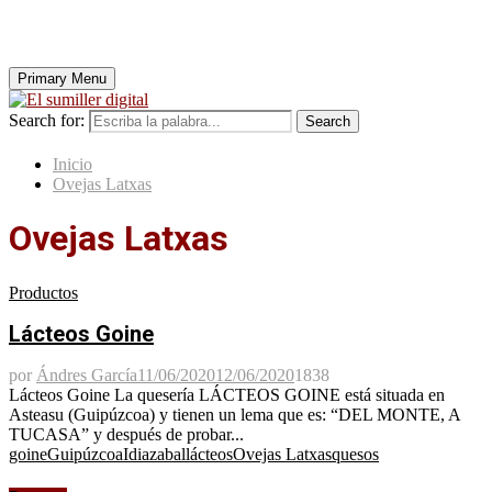
Primary Menu
Search for:
Search
Inicio
Ovejas Latxas
Ovejas Latxas
Productos
Lácteos Goine
por
Ándres García
11/06/2020
12/06/2020
1838
Lácteos Goine La quesería LÁCTEOS GOINE está situada en
Asteasu (Guipúzcoa) y tienen un lema que es: “DEL MONTE, A
TUCASA” y después de probar...
goine
Guipúzcoa
Idiazabal
lácteos
Ovejas Latxas
quesos