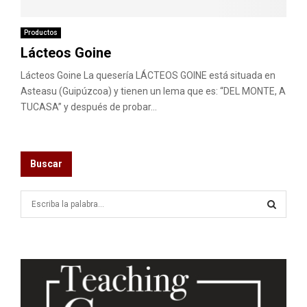
M
E
Productos
Lácteos Goine
N
Lácteos Goine La quesería LÁCTEOS GOINE está situada en
Asteasu (Guipúzcoa) y tienen un lema que es: “DEL MONTE, A
TUCASA” y después de probar...
U
Buscar
S
e
a
S
r
c
E
h
f
A
o