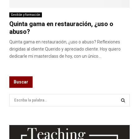
M
E
Gestión y formación
Quinta gama en restauración, ¿uso o
abuso?
N
Quinta gama en restauración, ¿uso o abuso? Reflexiones
U
dirigidas al cliente Querido y apreciado cliente. Hoy quiero
dedicarle mi masterclass de hoy, con un único...
Buscar
S
e
a
S
r
c
E
h
f
A