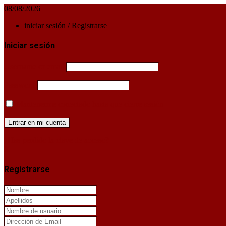
08/08/2026
iniciar sesión / Registrarse
Iniciar sesión
Username or email
Password
Mantenerme conectado hasta que cierre sesión
¿Has perdido la clave de acceso?
X
Registrarse