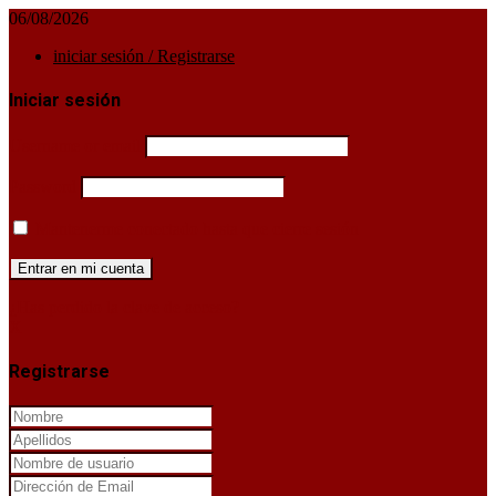
06/08/2026
iniciar sesión / Registrarse
Iniciar sesión
Username or email
Password
Mantenerme conectado hasta que cierre sesión
¿Has perdido la clave de acceso?
X
Registrarse