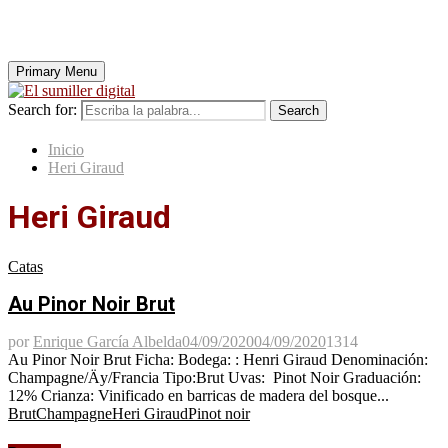
Primary Menu
Search for:
Search
Inicio
Heri Giraud
Heri Giraud
Catas
Au Pinor Noir Brut
por
Enrique García Albelda
04/09/2020
04/09/2020
1314
Au Pinor Noir Brut Ficha: Bodega: : Henri Giraud Denominación:
Champagne/Äy/Francia Tipo:Brut Uvas: Pinot Noir Graduación:
12% Crianza: Vinificado en barricas de madera del bosque...
Brut
Champagne
Heri Giraud
Pinot noir