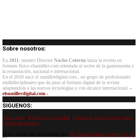
Sobre nosotros:
En
2011
, nuestro Director
Nacho Coterón
lanza la revista en
formato físico elsumiller.com orientada al sector de la gastronomía y
la restauración, nacional e internacional.
En el 2020 nace el sumillerdigital.com , un grupo de profesionales
multidisciplinares que da paso al formato digital de la revista
adaptandola a las nuevas tecnologías y con alcance internacional.
-
elsumillerdigital.com -
SIGUENOS:
Aviso legal
|
Política de privacidad
|
Política de protección de datos
|
Política de cookies
2011 - 2024 Sitio desarrolado por:
No Name Digital Society, S.L. ®