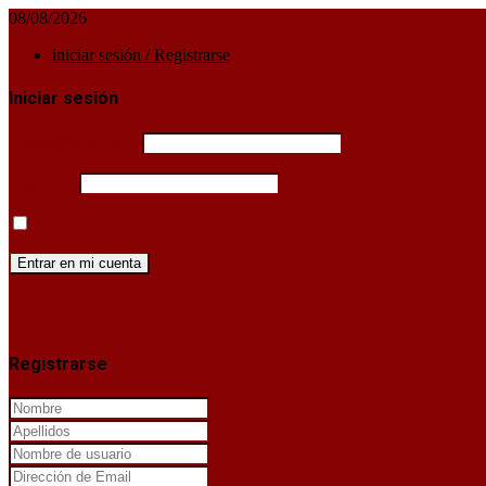
08/08/2026
iniciar sesión / Registrarse
Iniciar sesión
Username or email
Password
Mantenerme conectado hasta que cierre sesión
¿Has perdido la clave de acceso?
X
Registrarse