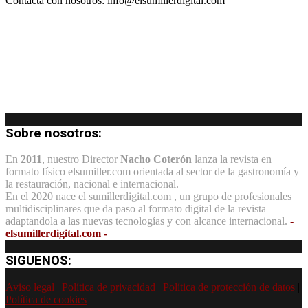
Contacta con nosotros:
info@elsumillerdigital.com
Sobre nosotros:
En
2011
, nuestro Director
Nacho Coterón
lanza la revista en
formato físico elsumiller.com orientada al sector de la gastronomía y
la restauración, nacional e internacional.
En el 2020 nace el sumillerdigital.com , un grupo de profesionales
multidisciplinares que da paso al formato digital de la revista
adaptandola a las nuevas tecnologías y con alcance internacional.
-
elsumillerdigital.com -
SIGUENOS:
Aviso legal
|
Política de privacidad
|
Política de protección de datos
|
Política de cookies