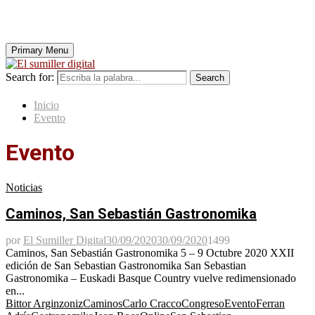
Primary Menu
Search for:
Search
Inicio
Evento
Evento
Noticias
Caminos, San Sebastián Gastronomika
por
El Sumiller Digital
30/09/2020
30/09/2020
1499
Caminos, San Sebastián Gastronomika 5 – 9 Octubre 2020 XXII
edición de San Sebastian Gastronomika San Sebastian
Gastronomika – Euskadi Basque Country vuelve redimensionado
en...
Bittor Arginzoniz
Caminos
Carlo Cracco
Congreso
Evento
Ferran