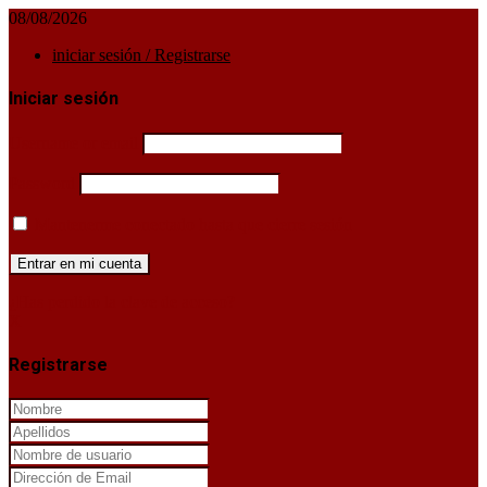
08/08/2026
iniciar sesión / Registrarse
Iniciar sesión
Username or email
Password
Mantenerme conectado hasta que cierre sesión
¿Has perdido la clave de acceso?
X
Registrarse