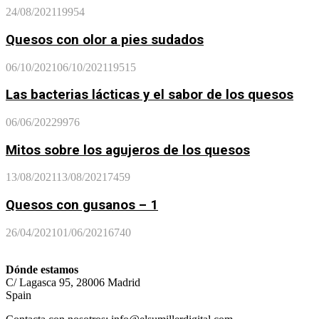
24/08/2021
19954
Quesos con olor a pies sudados
06/10/2021
06/10/2021
19515
Las bacterias lácticas y el sabor de los quesos
06/06/2022
9976
Mitos sobre los agujeros de los quesos
13/08/2021
13/08/2021
7459
Quesos con gusanos – 1
26/04/2021
01/06/2021
6740
Dónde estamos
C/ Lagasca 95, 28006 Madrid
Spain