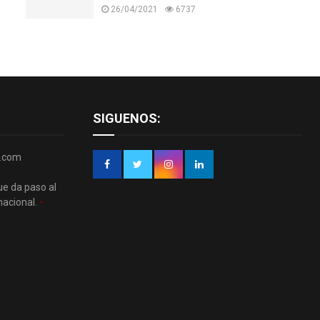
26/04/2021
6737
SIGUENOS:
r.com
ue da paso al
nacional.
-