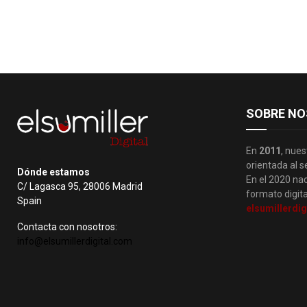
SOBRE NO
En
2011
, nues
orientada al s
Dónde estamos
En el 2020 nac
C/ Lagasca 95, 28006 Madrid
formato digita
Spain
elsumillerdig
Contacta con nosotros:
info@elsumillerdigital.com