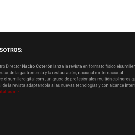
SOTROS:
tro Director
Nacho Coterón
lanza la revista en formato físico elsumille
ector de la gastronomía y la restauración, nacional e internacional.
e el sumillerdigital.com , un grupo de profesionales multidisciplinares q
l de la revista adaptandola a las nuevas tecnologías y con alcance inter
ital.com -