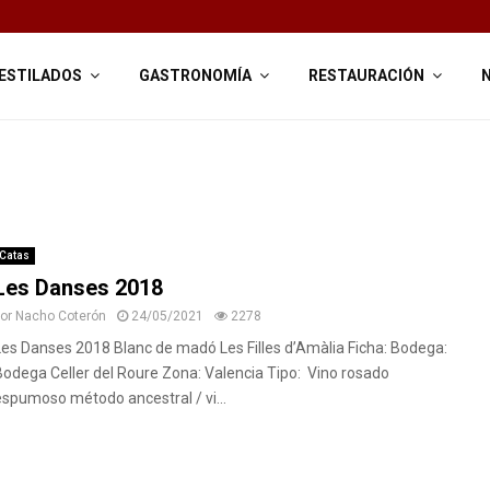
ESTILADOS
GASTRONOMÍA
RESTAURACIÓN
Catas
Les Danses 2018
por
Nacho Coterón
24/05/2021
2278
Les Danses 2018 Blanc de madó Les Filles d’Amàlia Ficha: Bodega:
Bodega Celler del Roure Zona: Valencia Tipo: Vino rosado
espumoso método ancestral / vi...