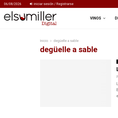
06/08/2026
iniciar sesión / Registrarse
VINOS
D
Inicio
degüelle a sable
degüelle a sable