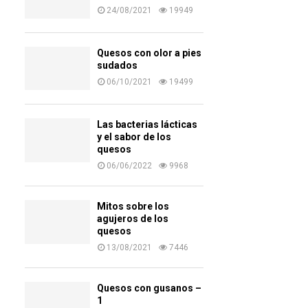
24/08/2021
19949
Quesos con olor a pies
sudados
06/10/2021
19499
Las bacterias lácticas
y el sabor de los
quesos
06/06/2022
9968
Mitos sobre los
agujeros de los
quesos
13/08/2021
7446
Quesos con gusanos –
1