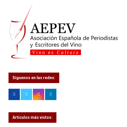
r
R
:
C
H
Siguenos en las redes:
Artículos más vistos: