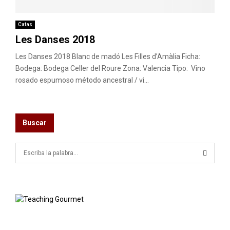
M
E
Catas
Les Danses 2018
N
Les Danses 2018 Blanc de madó Les Filles d’Amàlia Ficha:
Bodega: Bodega Celler del Roure Zona: Valencia Tipo: Vino
rosado espumoso método ancestral / vi...
U
Buscar
S
e
a
S
r
c
E
h
f
A
o