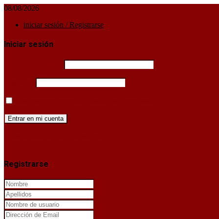
08/08/2026
iniciar sesión / Registrarse
Iniciar sesión
Username or email
Password
Mantenerme conectado hasta que cierre sesión
¿Has perdido la clave de acceso?
X
Registrarse