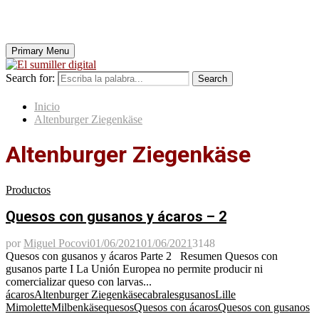
Primary Menu
Search for:
Search
Inicio
Altenburger Ziegenkäse
Altenburger Ziegenkäse
Productos
Quesos con gusanos y ácaros – 2
por
Miguel Pocovi
01/06/2021
01/06/2021
3148
Quesos con gusanos y ácaros Parte 2 Resumen Quesos con
gusanos parte I La Unión Europea no permite producir ni
comercializar queso con larvas...
ácaros
Altenburger Ziegenkäse
cabrales
gusanos
Lille
Mimolette
Milbenkäse
quesos
Quesos con ácaros
Quesos con gusanos