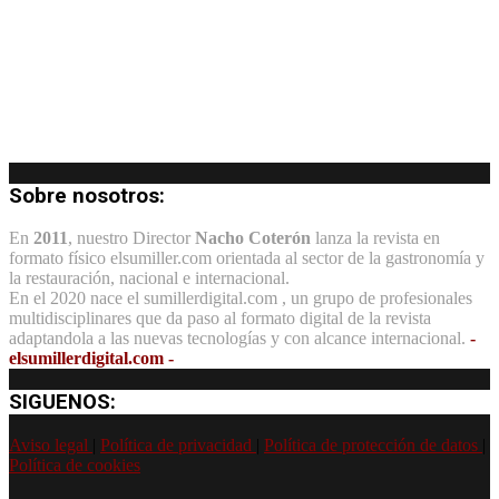
Sobre nosotros:
En
2011
, nuestro Director
Nacho Coterón
lanza la revista en
formato físico elsumiller.com orientada al sector de la gastronomía y
la restauración, nacional e internacional.
En el 2020 nace el sumillerdigital.com , un grupo de profesionales
multidisciplinares que da paso al formato digital de la revista
adaptandola a las nuevas tecnologías y con alcance internacional.
-
elsumillerdigital.com -
SIGUENOS:
Aviso legal
|
Política de privacidad
|
Política de protección de datos
|
Política de cookies