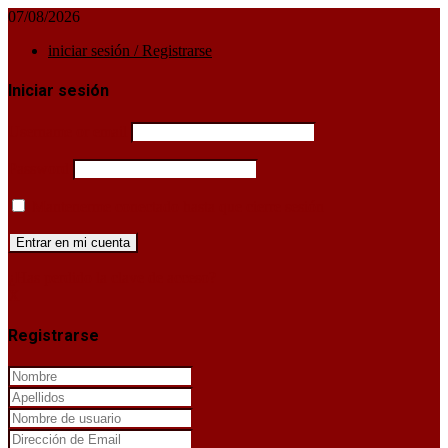
07/08/2026
iniciar sesión / Registrarse
Iniciar sesión
Username or email
Password
Mantenerme conectado hasta que cierre sesión
¿Has perdido la clave de acceso?
X
Registrarse